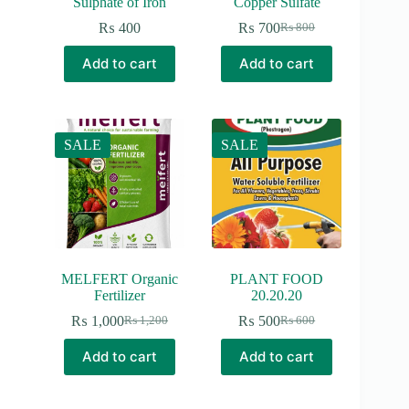
Sulphate of Iron
Copper Sulfate
₨
400
₨
700
₨
800
Original
Current
price
price
Add to cart
Add to cart
was:
is:
₨ 800.
₨ 700.
SALE
SALE
MELFERT Organic
PLANT FOOD
Fertilizer
20.20.20
₨
1,000
₨
500
₨
1,200
₨
600
Original
Current
Original
Current
price
price
price
price
Add to cart
Add to cart
was:
is:
was:
is:
₨ 1,200.
₨ 1,000.
₨ 600.
₨ 500.