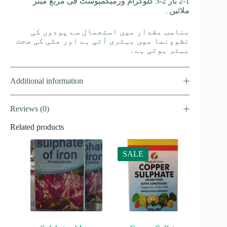
1-2 بار 2-3 کلوگرام ورمیکمپوسٹ فی مربع میٹر
ملائیں۔
مناسب مقدار میں استعمال سے پودوں کی
نشوونما میں بہتری آتی ہے اور مٹی کی صحت
بہتر ہوتی ہے۔
Additional information
Reviews (0)
Related products
SALE