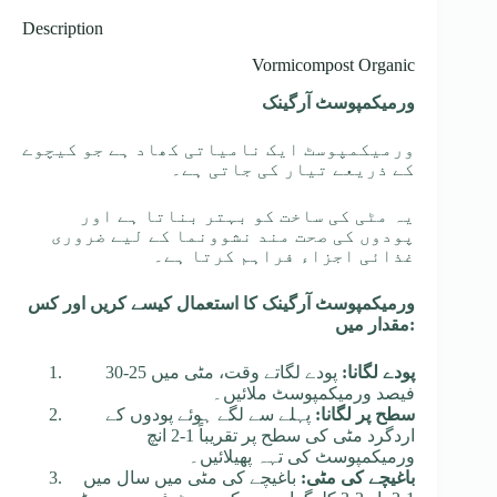
Description
Vormicompost Organic
ورمیکمپوسٹ آرگینک
ورمیکمپوسٹ ایک نامیاتی کھاد ہے جو کیچوے
کے ذریعے تیار کی جاتی ہے۔
یہ مٹی کی ساخت کو بہتر بناتا ہے اور
پودوں کی صحت مند نشوونما کے لیے ضروری
غذائی اجزاء فراہم کرتا ہے۔
ورمیکمپوسٹ آرگینک کا استعمال کیسے کریں اور کس
مقدار میں:
پودے لگانا:
پودے لگاتے وقت، مٹی میں 25-30
فیصد ورمیکمپوسٹ ملائیں۔
سطح پر لگانا:
پہلے سے لگے ہوئے پودوں کے
اردگرد مٹی کی سطح پر تقریباً 1-2 انچ
ورمیکمپوسٹ کی تہہ پھیلائیں۔
باغیچے کی مٹی:
باغیچے کی مٹی میں سال میں