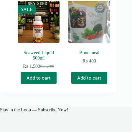
SALE
Seaweed Liquid
Bone meal
500ml
₨
400
₨
1,500
₨
1,700
Original
Current
price
price
Add to cart
Add to cart
was:
is:
₨ 1,700.
₨ 1,500.
Stay in the Loop — Subscribe Now!