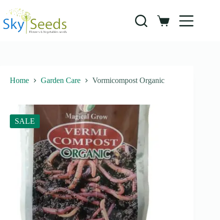
Skip
to
content
Shopping
cart
Home
Garden Care
Vormicompost Organic
SALE