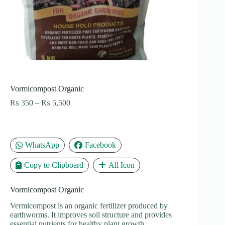
Vormicompost Organic
Price
₨
350
–
₨
5,500
range:
₨ 350
through
₨ 5,500
WhatsApp
Facebook
Copy to Clipboard
All Icon
Vormicompost Organic
Vermicompost is an organic fertilizer produced by
earthworms. It improves soil structure and provides
essential nutrients for healthy plant growth.